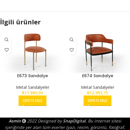
İlgili ürünler
E673 Sandalye
E674 Sandalye
Metal Sandalyeler
Metal Sandalyeler
₺
11.880,00
₺
12.993,75
SEPETE EKLE
SEPETE EKLE
Asmin
2022 Designed by
SnapDigital
. Bu internet sitesi
içeriğinde yer alan tüm eserler (yazı, resim, görüntü, fotoğraf,