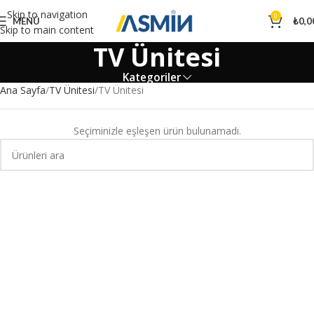
Skip to navigation
0
MENÜ
₺
0,0
Skip to main content
TV Ünitesi
Kategoriler
Ana Sayfa
TV Ünitesi
TV Ünitesi
Seçiminizle eşleşen ürün bulunamadı.