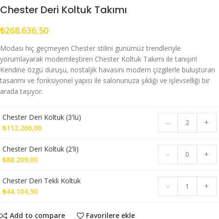
Chester Deri Koltuk Takımı
₺
268.636,50
Modası hiç geçmeyen Chester stilini günümüz trendleriyle
yorumlayarak modernleştiren Chester Koltuk Takımı ile tanışın!
Kendine özgü duruşu, nostaljik havasını modern çizgilerle buluşturan
tasarımı ve fonksiyonel yapısı ile salonunuza şıklığı ve işlevselliği bir
arada taşıyor.
Chester Deri Koltuk (3'lü)
-
+
₺
112.266,00
Chester Deri Koltuk (2'li)
-
+
₺
88.209,00
Chester Deri Tekli Koltuk
-
+
₺
44.104,50
Add to compare
Favorilere ekle