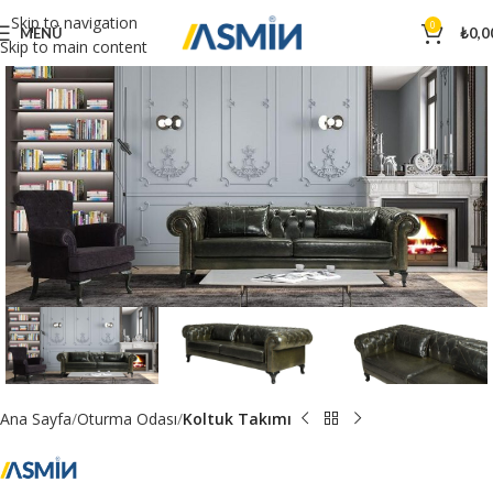
Skip to navigation
0
MENÜ
₺
0,0
Skip to main content
Ana Sayfa
Oturma Odası
Koltuk Takımı