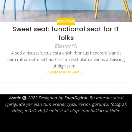
FURNITURE
Sweet seat: functional seat for IT
folks
asmin
A sed a risusat luctus esta anibh rhoncus hendrerit blandit
nam rutrum sitmiad hac. Cras a vestibulum a varius adipiscing
ut dignissim ...
OKUMAYA DEVAM ET
Asmin
2022 Designed by
SnapDigital
. Bu internet sitesi
içeriğinde yer alan tüm eserler (yazı, resim, görüntü, fotoğraf,
video, müzik vb.) Asmin' e ait olup, tüm hakları saklıdır.