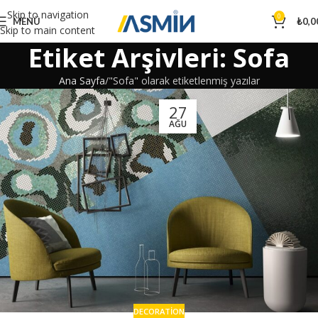
Skip to navigation
0
MENÜ
₺
0,0
Skip to main content
Etiket Arşivleri: Sofa
Ana Sayfa
"Sofa" olarak etiketlenmiş yazılar
27
AĞU
DECORATION